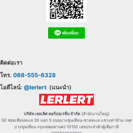
ติดต่อเรา
โทร.
088-555-6328
ไอดีไลน์:
@lerlert
(แนะนำ)
บริษัท เลอเลิศ คอร์ปอเรชั่น จำกัด
(สำนักงานใหญ่)
50 ซอยเทียนทะเล 26 แยก 5 ถนนบางขุนเทียน-ชายทะเล แขวงท่าข้าม เขต
บางขุนเทียน กรุงเทพมหานคร 10150 เลขประจำตัวผู้เสียภาษี