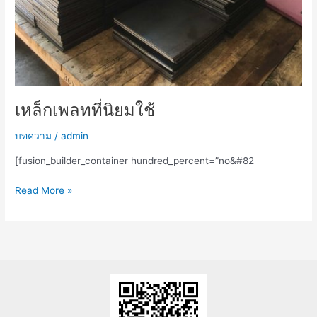
เหล็กเพลทที่นิยมใช้
บทความ
/
admin
[fusion_builder_container hundred_percent=”no&#82
เหล็ก
Read More »
เพลท
ที่
นิยม
ใช้